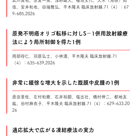
武川真也、宗友一晃、浅野雄大、檜垣文代、大木（池田）知
佳、安井和也、田端雅弘、平木隆夫 臨床放射線.71（4）：67
9-685,2026
原発不明癌オリゴ転移に対しS−1併用放射線療
法により局所制御を得た1例
岡部将仁、羽原弘士、小林満、平木隆夫 臨床放射線.71
（4）：635-639,2026
非常に緩徐な増大を示した腹膜中皮腫の1例
原田里佐、左村和磨、石井裕朗、塩出壮、橋村伸二、都地友
紘、田村麻衣子、平木隆夫 臨床放射線.71（4）：629-633,20
26
適応拡大で広がる凍結療法の実力