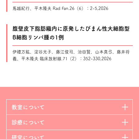
馬越紀行、平木隆夫 Rad Fan.26（6）：2-5,2026
腹壁皮下脂肪織内に原発したびまん性大細胞型
B細胞リンパ腫の1例
伊禮万紘、淀谷光子、藤江俊司、治田賢、山本真弓、藤井将
義、平木隆夫 臨床放射線.71（2）：352-330,2026
教室について
診療について
研究について