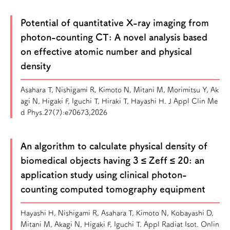
Potential of quantitative X-ray imaging from
photon-counting CT: A novel analysis based
on effective atomic number and physical
density
Asahara T, Nishigami R, Kimoto N, Mitani M, Morimitsu Y, Ak
agi N, Higaki F, Iguchi T, Hiraki T, Hayashi H. J Appl Clin Me
d Phys.27(7):e70673,2026
An algorithm to calculate physical density of
biomedical objects having 3 ≤ Zeff ≤ 20: an
application study using clinical photon-
counting computed tomography equipment
Hayashi H, Nishigami R, Asahara T, Kimoto N, Kobayashi D,
Mitani M, Akagi N, Higaki F, Iguchi T. Appl Radiat Isot. Onlin