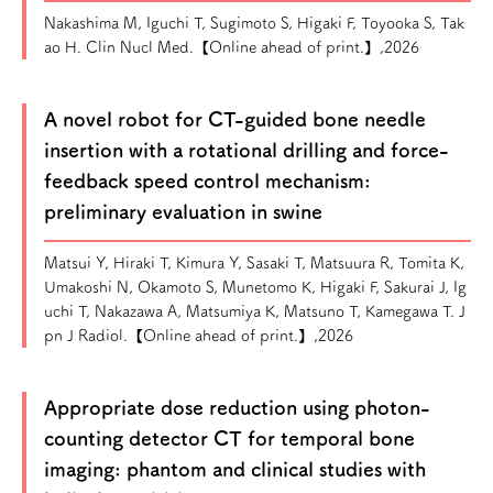
Nakashima M, Iguchi T, Sugimoto S, Higaki F, Toyooka S, Tak
ao H. Clin Nucl Med.【Online ahead of print.】,2026
A novel robot for CT-guided bone needle
insertion with a rotational drilling and force-
feedback speed control mechanism:
preliminary evaluation in swine
Matsui Y, Hiraki T, Kimura Y, Sasaki T, Matsuura R, Tomita K,
Umakoshi N, Okamoto S, Munetomo K, Higaki F, Sakurai J, Ig
uchi T, Nakazawa A, Matsumiya K, Matsuno T, Kamegawa T. J
pn J Radiol.【Online ahead of print.】,2026
Appropriate dose reduction using photon-
counting detector CT for temporal bone
imaging: phantom and clinical studies with