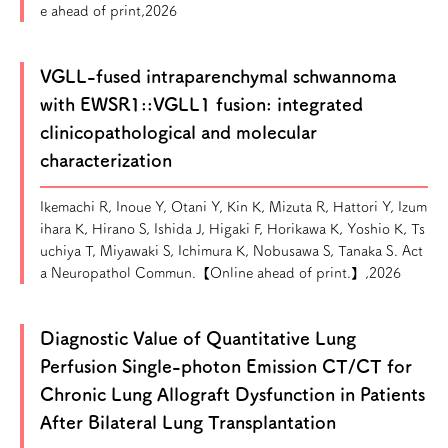
e ahead of print,2026
VGLL-fused intraparenchymal schwannoma
with EWSR1::VGLL1 fusion: integrated
clinicopathological and molecular
characterization
Ikemachi R, Inoue Y, Otani Y, Kin K, Mizuta R, Hattori Y, Izum
ihara K, Hirano S, Ishida J, Higaki F, Horikawa K, Yoshio K, Ts
uchiya T, Miyawaki S, Ichimura K, Nobusawa S, Tanaka S. Act
a Neuropathol Commun.【Online ahead of print.】,2026
Diagnostic Value of Quantitative Lung
Perfusion Single-photon Emission CT/CT for
Chronic Lung Allograft Dysfunction in Patients
After Bilateral Lung Transplantation