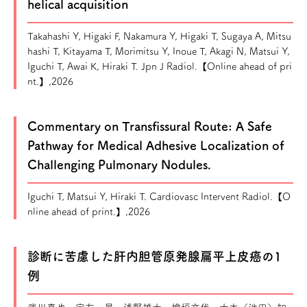
helical acquisition
Takahashi Y, Higaki F, Nakamura Y, Higaki T, Sugaya A, Mitsu
hashi T, Kitayama T, Morimitsu Y, Inoue T, Akagi N, Matsui Y,
Iguchi T, Awai K, Hiraki T. Jpn J Radiol.【Online ahead of pri
nt.】,2026
Commentary on Transfissural Route: A Safe
Pathway for Medical Adhesive Localization of
Challenging Pulmonary Nodules.
Iguchi T, Matsui Y, Hiraki T. Cardiovasc Intervent Radiol.【O
nline ahead of print.】,2026
診断に苦慮した肝内胆管原発腺扁平上皮癌の1
例