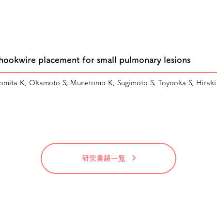
 hookwire placement for small pulmonary lesions
 Tomita K, Okamoto S, Munetomo K, Sugimoto S, Toyooka S, Hiraki 
研究業績一覧