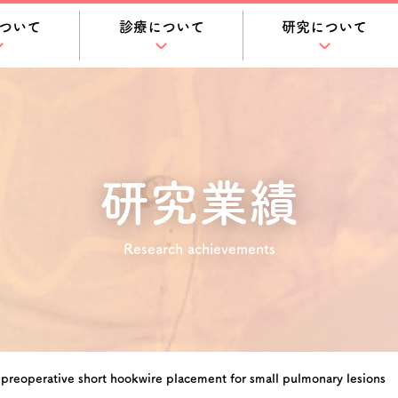
ついて
診療について
研究について
研究業績
Research achievements
r preoperative short hookwire placement for small pulmonary lesions