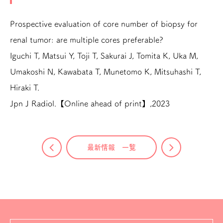
Prospective evaluation of core number of biopsy for
renal tumor: are multiple cores preferable?
Iguchi T, Matsui Y, Toji T, Sakurai J, Tomita K, Uka M,
Umakoshi N, Kawabata T, Munetomo K, Mitsuhashi T,
Hiraki T.
Jpn J Radiol.【Online ahead of print】,2023
最新情報 一覧