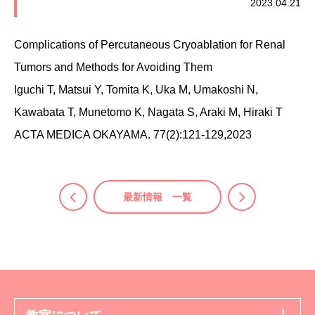
2023.04.21
Complications of Percutaneous Cryoablation for Renal
Tumors and Methods for Avoiding Them
Iguchi T, Matsui Y, Tomita K, Uka M, Umakoshi N,
Kawabata T, Munetomo K, Nagata S, Araki M, Hiraki T
ACTA MEDICA OKAYAMA. 77(2):121-129,2023
最新情報 一覧