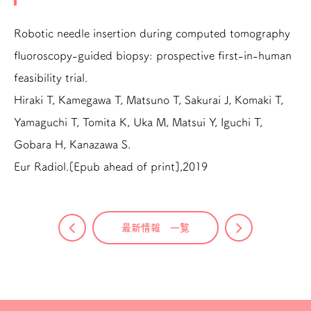
Robotic needle insertion during computed tomography
fluoroscopy-guided biopsy: prospective first-in-human
feasibility trial.
Hiraki T, Kamegawa T, Matsuno T, Sakurai J, Komaki T,
Yamaguchi T, Tomita K, Uka M, Matsui Y, Iguchi T,
Gobara H, Kanazawa S.
Eur Radiol.[Epub ahead of print],2019
最新情報 一覧