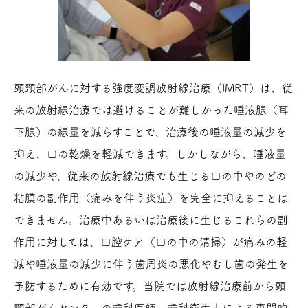
頭頸部がんに対する強度変調放射線治療（IMRT）は、従
来の放射線治療では避けることが難しかった唾液腺（耳
下腺）の線量を減らすことで、治療後の唾液量の減少を
抑え、口の乾燥を軽減できます。しかしながら、唾液量
の減少や、従来の放射線治療でも生じる口の中やのどの
粘膜の副作用（痛みを伴う炎症）を完全に抑えることは
できません。治療中あるいは治療後に生じるこれらの副
作用に対しては、口腔ケア（口の中の清掃）が痛みの軽
減や唾液量の減少に伴う歯周炎の悪化やむし歯の発生を
予防するために有効です。当院では放射線治療前から頭
頸部がんセンターの歯科医師、歯科衛生士による専門的