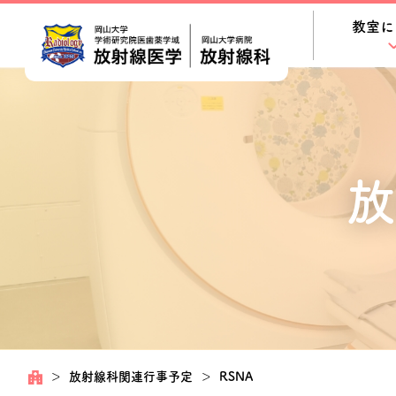
教室に
放
＞
放射線科関連行事予定
＞
RSNA