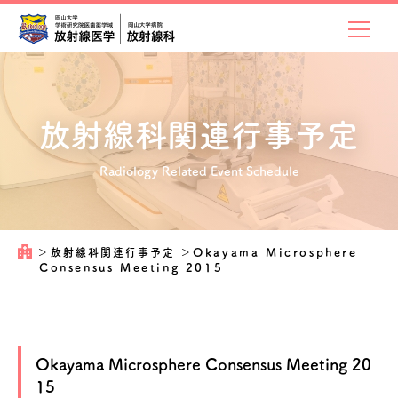
放射線科関連
行事予定
Radiology Related Event Schedule
＞
放射線科関連行事予定
＞
Okayama Microsphere
Consensus Meeting 2015
Okayama Microsphere Consensus Meeting 20
15