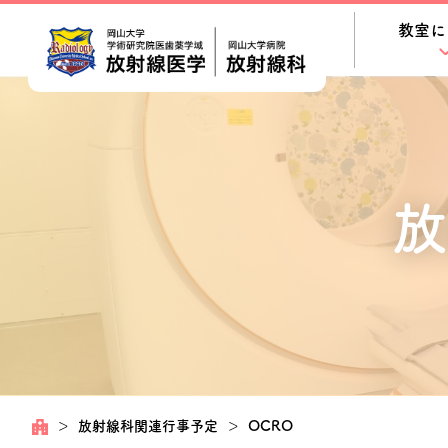
教室に
放
＞
放射線科関連行事予定
＞
OCRO