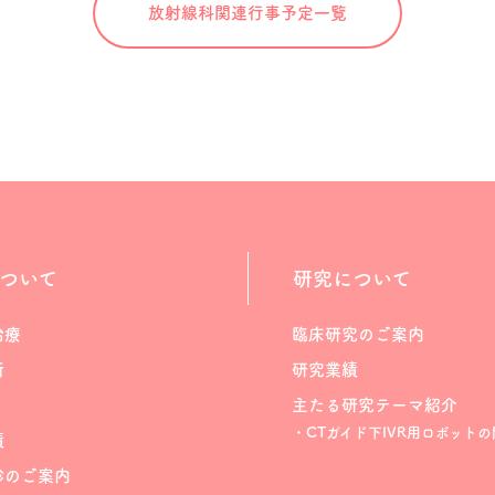
放射線科関連
行事予定一覧
ついて
研究について
治療
臨床研究のご案内
断
研究業績
主たる研究テーマ紹介
・CTガイド下IVR用ロボットの
績
診のご案内