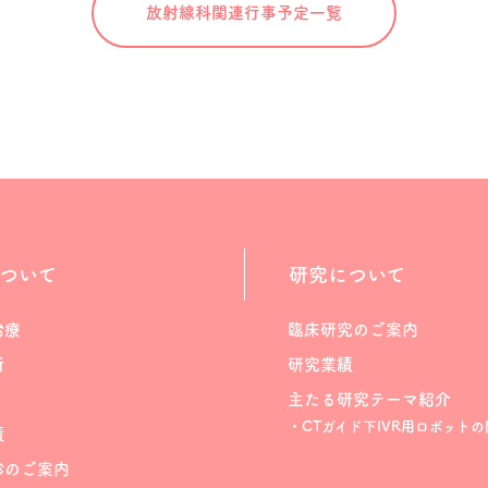
放射線科関連
行事予定一覧
ついて
研究について
治療
臨床研究のご案内
断
研究業績
主たる研究テーマ紹介
・CTガイド下IVR用ロボットの
績
診のご案内