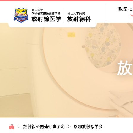
教室に
放
＞
放射線科関連行事予定
＞
腹部放射線学会