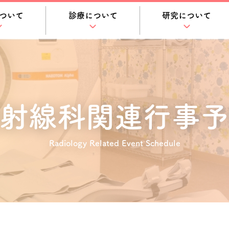
ついて
診療について
研究について
射線科関連
行事予
Radiology Related Event Schedule
ム