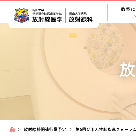
教室に
放
＞
放射線科関連行事予定
＞
第6回びまん性肺疾患フォーラ