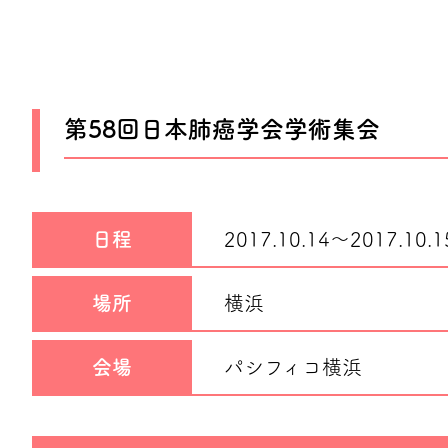
第58回日本肺癌学会学術集会
日程
2017.10.14～
2017.10.1
場所
横浜
会場
パシフィコ横浜