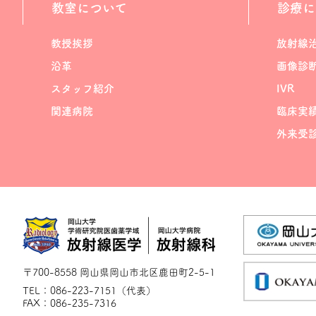
教室について
診療に
教授挨拶
放射線
沿革
画像診
スタッフ紹介
IVR
関連病院
臨床実
外来受
〒700-8558 岡山県岡山市北区鹿田町2-5-1
TEL：086-223-7151（代表）
FAX：086-235-7316