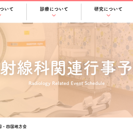
ついて
診療について
研究について
射線科関連
行事予
Radiology Related Event Schedule
国・四国地方会