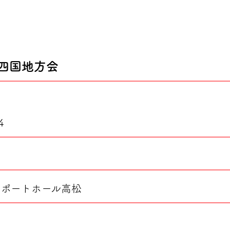
・四国地方会
4
ンポートホール高松