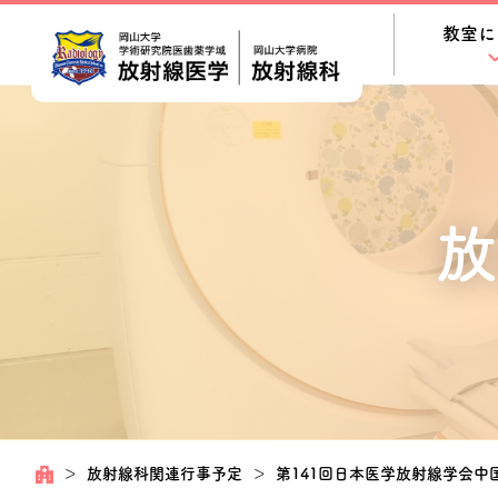
教室に
放
＞
放射線科関連行事予定
＞
第141回日本医学放射線学会中