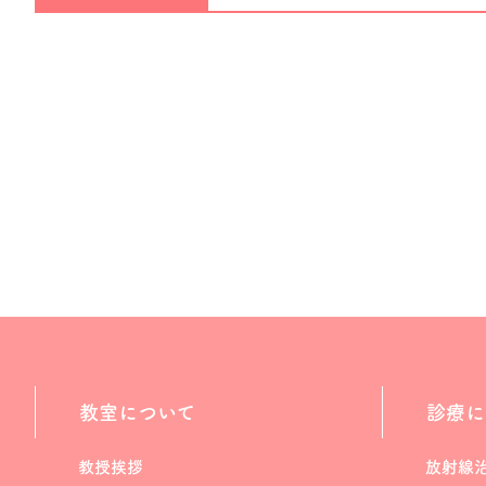
教室について
診療に
教授挨拶
放射線