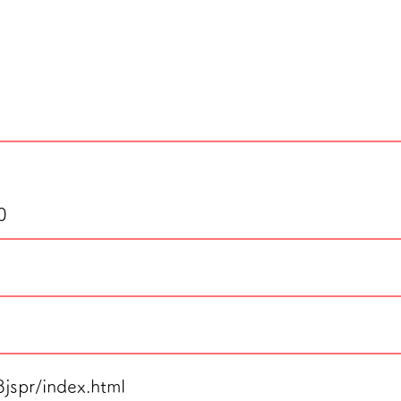
0
8jspr/index.html