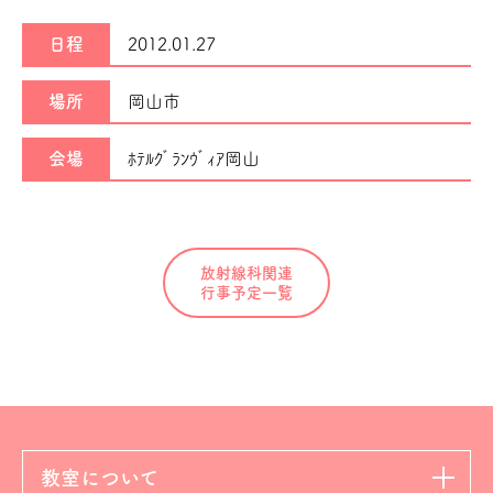
日程
2012.01.27
場所
岡山市
会場
ﾎﾃﾙｸﾞﾗﾝｳﾞｨｱ岡山
放射線科関連
行事予定一覧
教室について