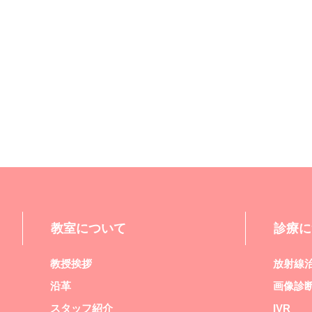
教室について
診療に
教授挨拶
放射線
沿革
画像診
スタッフ紹介
IVR