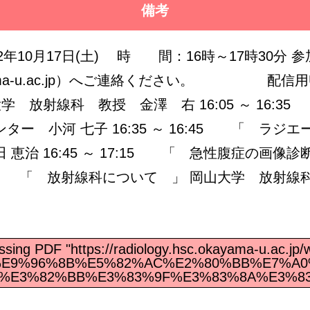
備考
年10月17日(土) 時 間：16時～17時30分
okayama-u.ac.jp）へご連絡ください。 
岡山大学 放射線科 教授 金澤 右 16:05 ～ 1
ー 小河 七子 16:35 ～ 16:45 「 ラ
恵治 16:45 ～ 17:15 「 急性腹症の画像
7:30 「 放射線科について 」 岡山大学 放射
ssing PDF "https://radiology.hsc.okayama-u.ac.jp/
BBWeb%E9%96%8B%E5%82%AC%E2%80%BB%E7
%E3%82%BB%E3%83%9F%E3%83%8A%E3%83%B