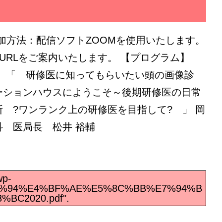
 参加方法：配信ソフトZOOMを使用いたします。
配信用URLをご案内いたします。 【プログラム】
6:35 「 研修医に知ってもらいたい頭の画像診
ジエーションハウスにようこそ～後期研修医の日常
診断 ?ワンランク上の研修医を目指して? 」 岡
線科 医局長 松井 裕輔
wp-
%A0%94%E4%BF%AE%E5%8C%BB%E7%94%B
C2020.pdf".