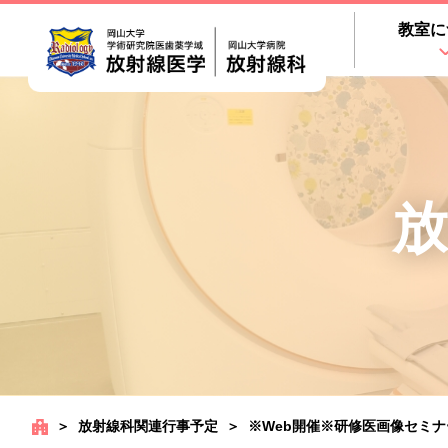
教室に
放
＞
放射線科関連行事予定
＞
※Web開催※研修医画像セミナー