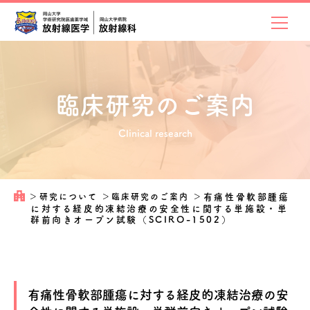
臨床研究のご案内
Clinical research
＞
研究について
＞
臨床研究のご案内
＞
有痛性骨軟部腫瘍
に対する経皮的凍結治療の安全性に関する単施設・単
群前向きオープン試験（SCIRO-1502）
有痛性骨軟部腫瘍に対する経皮的凍結治療の安