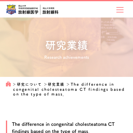
研究業績
Research achievements
＞
研究について
＞
研究業績
＞
The difference in
congenital cholesteatoma CT findings based
on the type of mass．
The difference in congenital cholesteatoma CT
findings based on the type of mass．