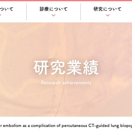
ついて
診療について
研究について
研究業績
Research achievements
air embolism as a complication of percutaneous CT-guided lung biopsy