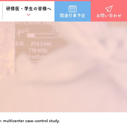
研修医・学生の皆様へ
関連行事予定
お問い合わせ
: multicenter case-control study.