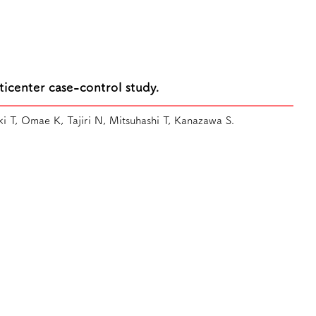
ticenter case-control study.
i T, Omae K, Tajiri N, Mitsuhashi T, Kanazawa S.