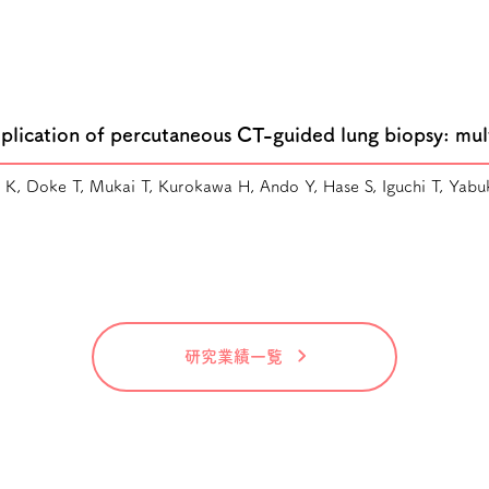
mplication of percutaneous CT-guided lung biopsy: mul
i K, Doke T, Mukai T, Kurokawa H, Ando Y, Hase S, Iguchi T, Yabuk
研究業績一覧