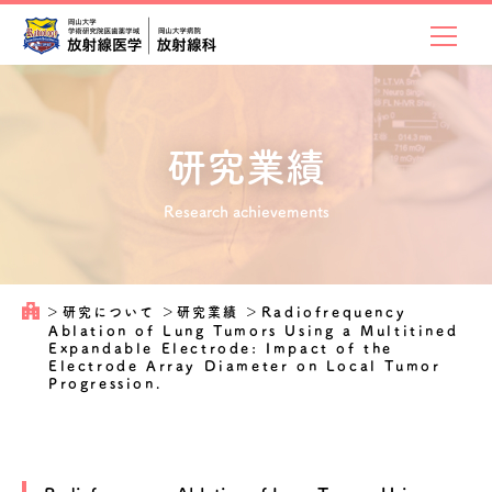
研究業績
Research achievements
＞
研究について
＞
研究業績
＞
Radiofrequency
Ablation of Lung Tumors Using a Multitined
Expandable Electrode: Impact of the
Electrode Array Diameter on Local Tumor
Progression.