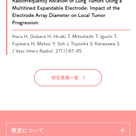
Radiofrequency Ablation of Lung Tumors Using a
Multitined Expandable Electrode: Impact of the
Electrode Array Diameter on Local Tumor
Progression.
Ihara H, Gobara H, Hiraki T, Mitsuhashi T, Iguchi T,
Fujiwara H, Matsui Y, Soh J, Toyooka S, Kanazawa S.
J Vasc Interv Radiol. 27(1):87-95.
研究業績一覧
教室について