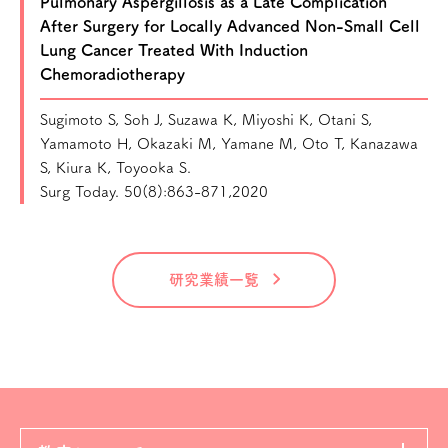
Pulmonary Aspergillosis as a Late Complication
After Surgery for Locally Advanced Non-Small Cell
Lung Cancer Treated With Induction
Chemoradiotherapy
Sugimoto S, Soh J, Suzawa K, Miyoshi K, Otani S,
Yamamoto H, Okazaki M, Yamane M, Oto T, Kanazawa
S, Kiura K, Toyooka S.
Surg Today. 50(8):863-871,2020
研究業績一覧