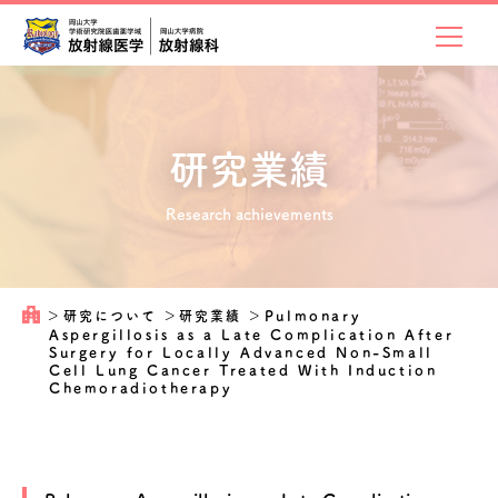
研究業績
Research achievements
＞
研究について
＞
研究業績
＞
Pulmonary
Aspergillosis as a Late Complication After
Surgery for Locally Advanced Non-Small
Cell Lung Cancer Treated With Induction
Chemoradiotherapy