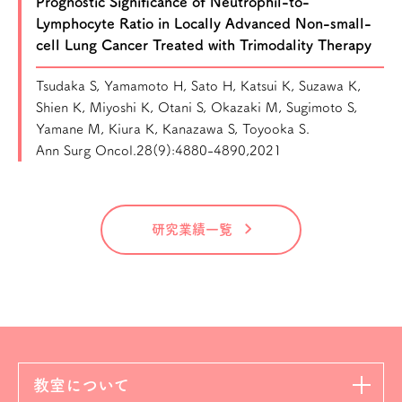
Prognostic Significance of Neutrophil-to-
Lymphocyte Ratio in Locally Advanced Non-small-
cell Lung Cancer Treated with Trimodality Therapy
Tsudaka S, Yamamoto H, Sato H, Katsui K, Suzawa K,
Shien K, Miyoshi K, Otani S, Okazaki M, Sugimoto S,
Yamane M, Kiura K, Kanazawa S, Toyooka S.
Ann Surg Oncol.28(9):4880-4890,2021
研究業績一覧
教室について