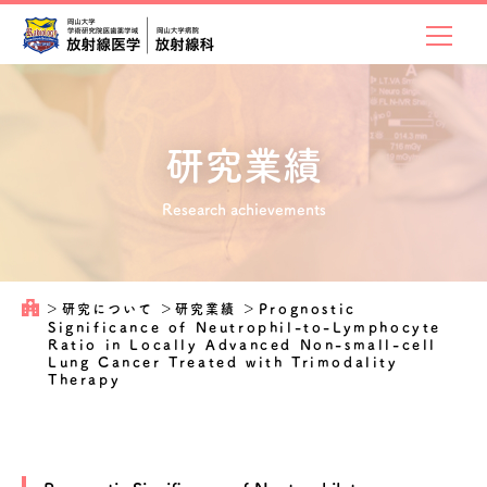
研究業績
Research achievements
＞
研究について
＞
研究業績
＞
Prognostic
Significance of Neutrophil-to-Lymphocyte
Ratio in Locally Advanced Non-small-cell
Lung Cancer Treated with Trimodality
Therapy