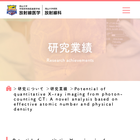
研究業績
Research achievements
＞
研究について
＞
研究業績
＞
Potential of
quantitative X-ray imaging from photon-
counting CT: A novel analysis based on
effective atomic number and physical
density