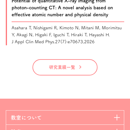
Potential of quantitative X-ray imaging from
photon-counting CT: A novel analysis based on
effective atomic number and physical density
Asahara T, Nishigami R, Kimoto N, Mitani M, Morimitsu
Y, Akagi N, Higaki F, Iguchi T, Hiraki T, Hayashi H.
J Appl Clin Med Phys.27(7):e70673,2026
研究業績一覧
教室について