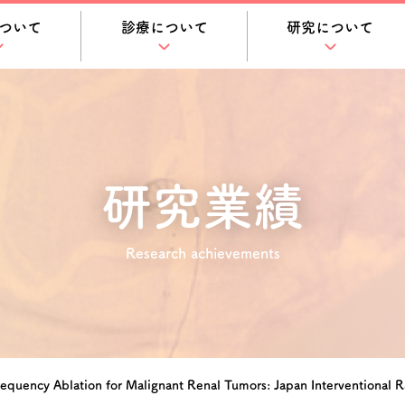
ついて
診療について
研究について
研究業績
Research achievements
frequency Ablation for Malignant Renal Tumors: Japan Interventional