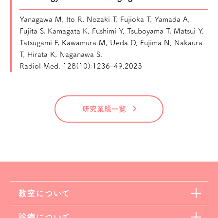
Yanagawa M, Ito R, Nozaki T, Fujioka T, Yamada A,
Fujita S, Kamagata K, Fushimi Y, Tsuboyama T, Matsui Y,
Tatsugami F, Kawamura M, Ueda D, Fujima N, Nakaura
T, Hirata K, Naganawa S.
Radiol Med. 128(10):1236–49,2023
研究業績一覧
教室について
診療について