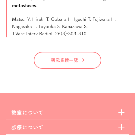
metastases.
Matsui Y, Hiraki T, Gobara H, Iguchi T, Fujiwara H,
Nagasaka T, Toyooka S, Kanazawa S.
J Vasc Interv Radiol. 26(3):303-310
研究業績一覧
教室について
診療について