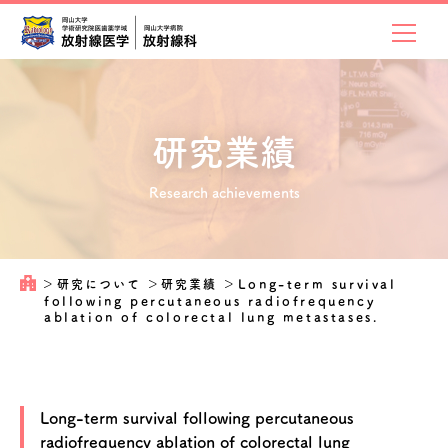
研究業績
Research achievements
＞
研究について
＞
研究業績
＞
Long-term survival
following percutaneous radiofrequency
ablation of colorectal lung metastases.
Long-term survival following percutaneous
radiofrequency ablation of colorectal lung