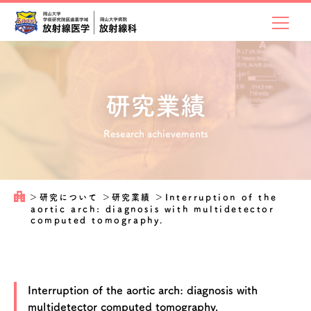
研究業績
Research achievements
＞
研究について
＞
研究業績
＞
Interruption of the
aortic arch: diagnosis with multidetector
computed tomography.
Interruption of the aortic arch: diagnosis with
multidetector computed tomography.