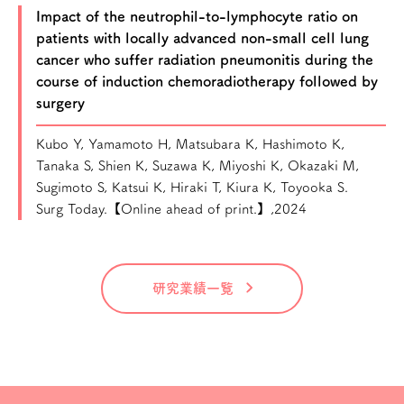
Impact of the neutrophil-to-lymphocyte ratio on
patients with locally advanced non-small cell lung
cancer who suffer radiation pneumonitis during the
course of induction chemoradiotherapy followed by
surgery
Kubo Y, Yamamoto H, Matsubara K, Hashimoto K,
Tanaka S, Shien K, Suzawa K, Miyoshi K, Okazaki M,
Sugimoto S, Katsui K, Hiraki T, Kiura K, Toyooka S.
Surg Today.【Online ahead of print.】,2024
研究業績一覧