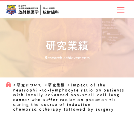
研究業績
Research achievements
＞
研究について
＞
研究業績
＞
Impact of the
neutrophil-to-lymphocyte ratio on patients
with locally advanced non-small cell lung
cancer who suffer radiation pneumonitis
during the course of induction
chemoradiotherapy followed by surgery