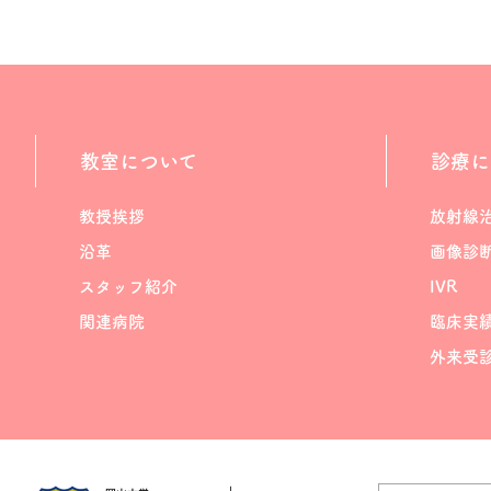
教室について
診療に
教授挨拶
放射線
沿革
画像診
スタッフ紹介
IVR
関連病院
臨床実
外来受