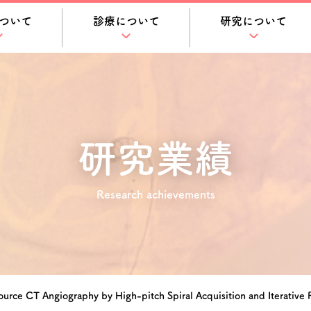
ついて
診療について
研究について
研究業績
Research achievements
urce CT Angiography by High-pitch Spiral Acquisition and Iterative R