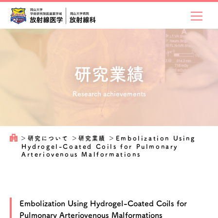
研究業績
Research achievements
＞
研究について
＞
研究業績
＞
Embolization Using
Hydrogel-Coated Coils for Pulmonary
Arteriovenous Malformations
Embolization Using Hydrogel-Coated Coils for
Pulmonary Arteriovenous Malformations