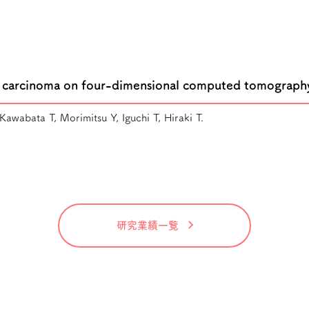
cell carcinoma on four-dimensional computed tomograp
wabata T, Morimitsu Y, Iguchi T, Hiraki T.
研究業績一覧