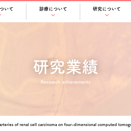
ついて
診療について
研究について
研究業績
Research achievements
 arteries of renal cell carcinoma on four-dimensional computed tomo