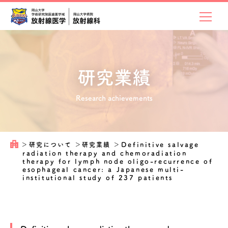
研究業績
Research achievements
＞
研究について
＞
研究業績
＞
Definitive salvage
radiation therapy and chemoradiation
therapy for lymph node oligo-recurrence of
esophageal cancer: a Japanese multi-
institutional study of 237 patients