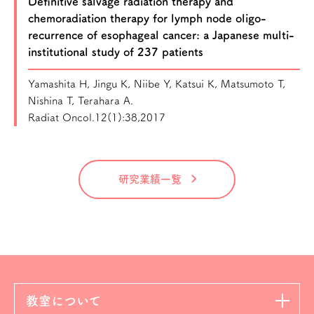
Definitive salvage radiation therapy and
chemoradiation therapy for lymph node oligo-
recurrence of esophageal cancer: a Japanese multi-
institutional study of 237 patients
Yamashita H, Jingu K, Niibe Y, Katsui K, Matsumoto T,
Nishina T, Terahara A.
Radiat Oncol.12(1):38,2017
研究業績一覧
教室について