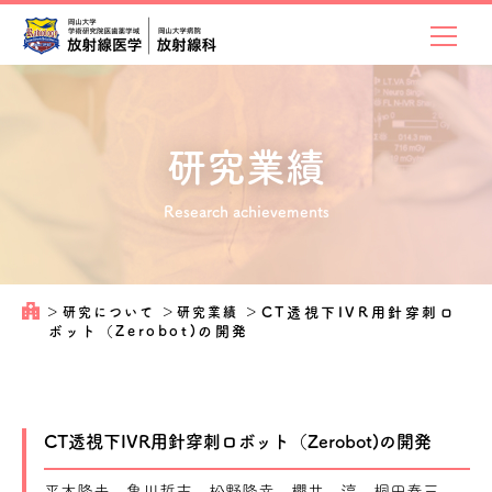
研究業績
Research achievements
＞
研究について
＞
研究業績
＞
CT透視下IVR用針穿刺ロ
ボット（Zerobot)の開発
CT透視下IVR用針穿刺ロボット（Zerobot)の開発
平木隆夫、亀川哲志、松野隆幸、櫻井 淳、桐田泰三、