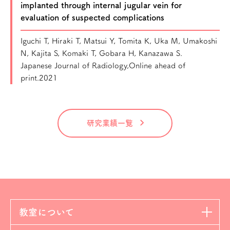
implanted through internal jugular vein for
evaluation of suspected complications
Iguchi T, Hiraki T, Matsui Y, Tomita K, Uka M, Umakoshi
N, Kajita S, Komaki T, Gobara H, Kanazawa S.
Japanese Journal of Radiology,Online ahead of
print.2021
研究業績一覧
教室について