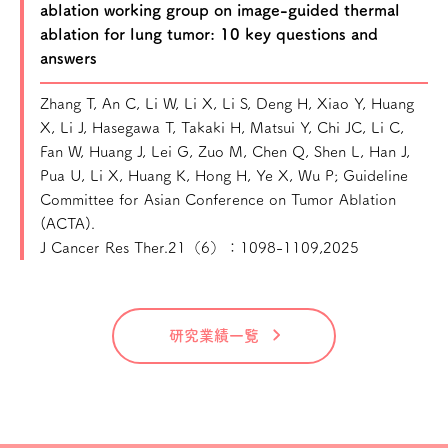
ablation working group on image-guided thermal
ablation for lung tumor: 10 key questions and
answers
Zhang T, An C, Li W, Li X, Li S, Deng H, Xiao Y, Huang
X, Li J, Hasegawa T, Takaki H, Matsui Y, Chi JC, Li C,
Fan W, Huang J, Lei G, Zuo M, Chen Q, Shen L, Han J,
Pua U, Li X, Huang K, Hong H, Ye X, Wu P; Guideline
Committee for Asian Conference on Tumor Ablation
(ACTA).
J Cancer Res Ther.21（6）：1098-1109,2025
研究業績一覧