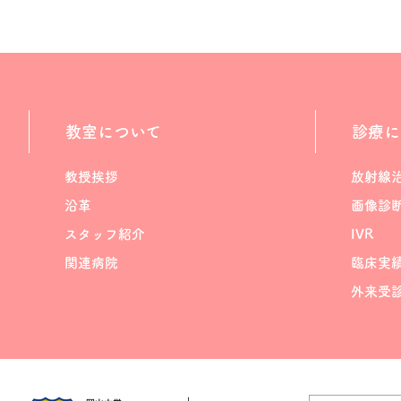
教室について
診療に
教授挨拶
放射線
沿革
画像診
スタッフ紹介
IVR
関連病院
臨床実
外来受