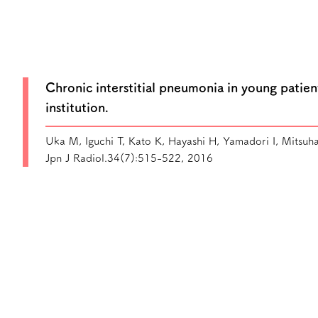
Chronic interstitial pneumonia in young patien
institution.
Uka M, Iguchi T, Kato K, Hayashi H, Yamadori I, Mitsuha
Jpn J Radiol.34(7):515-522, 2016