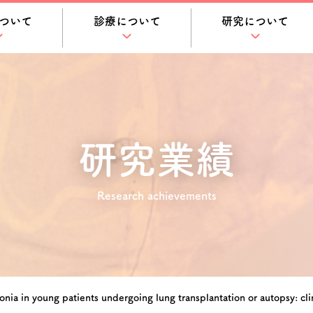
ついて
診療について
研究について
研究業績
Research achievements
onia in young patients undergoing lung transplantation or autopsy: cli