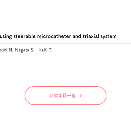
using steerable microcatheter and triaxial system
shi N, Nagata S, Hiraki T.
研究業績一覧