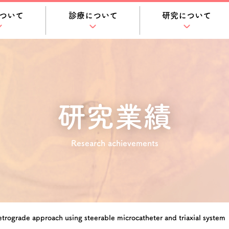
ついて
診療について
研究について
研究業績
Research achievements
retrograde approach using steerable microcatheter and triaxial system