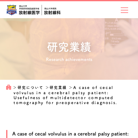
研究業績
Research achievements
＞
研究について
＞
研究業績
＞
A case of cecal
volvulus in a cerebral palsy patient:
Usefulness of multidetector computed
tomography for preoperative diagnosis.
A case of cecal volvulus in a cerebral palsy patient: