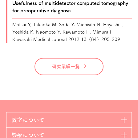
Usefulness of multidetector computed tomography
for preoperative diagnosis.
Matsui Y, Takaoka M, Soda Y, Michisita N, Hayashi J,
Yoshida K, Naomoto Y, Kawamoto H, Mimura H
Kawasaki Medical Journal 2012 13（84）205-209
研究業績一覧
教室について
診療について