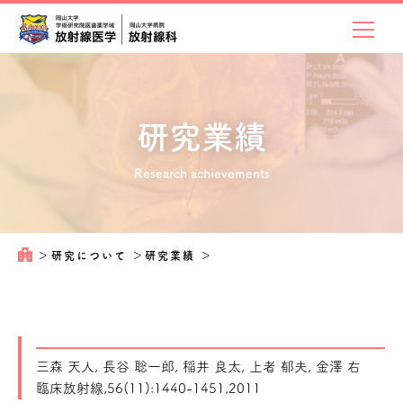
研究業績
Research achievements
＞
研究について
＞
研究業績
＞
三森 天人, 長谷 聡一郎, 稲井 良太, 上者 郁夫, 金澤 右
臨床放射線,56(11):1440-1451,2011