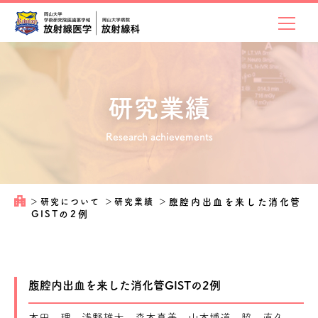
研究業績
Research achievements
＞
研究について
＞
研究業績
＞
腹腔内出血を来した消化管
GISTの2例
腹腔内出血を来した消化管GISTの2例
本田 理、浅野雄大、森本真美、山本博道、脇 直久、