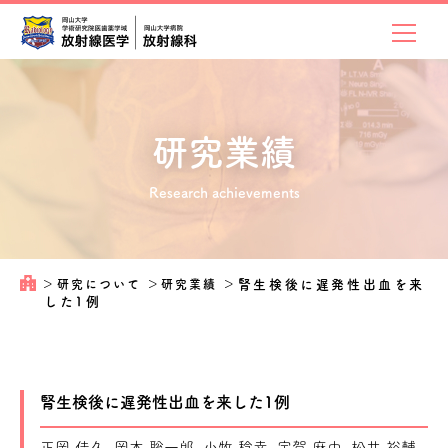
研究業績
Research achievements
＞
研究について
＞
研究業績
＞
腎生検後に遅発性出血を来
した1例
腎生検後に遅発性出血を来した1例
正岡 佳久, 岡本 聡一郎, 小牧 稔幸, 宇賀 麻由, 松井 裕輔,