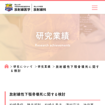
研究業績
Research achievements
＞
研究について
＞
研究業績
＞
放射線性下顎骨壊死に関す
る検討
放射線性下顎骨壊死に関する検討
松崎秀信、勝井邦彰、松崎久美子、津村宗近、池田篤