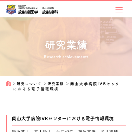
研究業績
Research achievements
＞
研究について
＞
研究業績
＞
岡山大学病院IVRセンター
における電子情報環境
岡山大学病院IVRセンターにおける電子情報環境
郷原英夫、平木隆夫、生口俊浩、藤原寛康、松井裕輔、