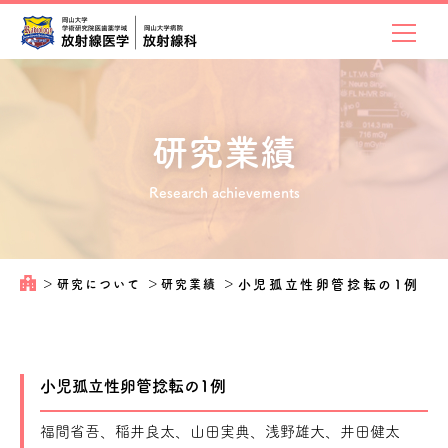
研究業績
Research achievements
＞
研究について
＞
研究業績
＞
小児孤立性卵管捻転の1例
小児孤立性卵管捻転の1例
福間省吾、稲井良太、山田実典、浅野雄大、井田健太