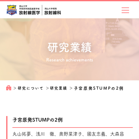
研究業績
Research achievements
＞
研究について
＞
研究業績
＞
子宮原発STUMPの2例
子宮原発STUMPの2例
丸山拓夢、浅川 徹、奥野菜津子、國友忠義、大森昌