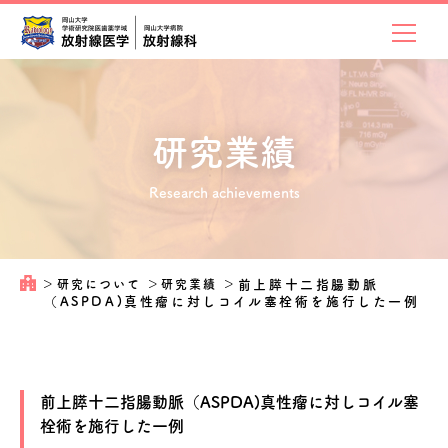
研究業績
Research achievements
＞
研究について
＞
研究業績
＞
前上膵十二指腸動脈
（ASPDA)真性瘤に対しコイル塞栓術を施行した一例
前上膵十二指腸動脈（ASPDA)真性瘤に対しコイル塞
栓術を施行した一例