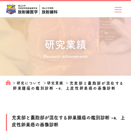
研究業績
Research achievements
＞
研究について
＞
研究業績
＞
充実部と囊胞部が混在する
卵巣腫瘍の鑑別診断 -a．上皮性卵巣癌の画像診断
充実部と囊胞部が混在する卵巣腫瘍の鑑別診断 -a．上
皮性卵巣癌の画像診断