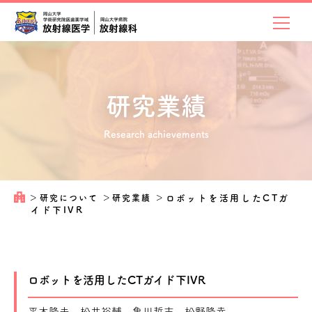
研究業績
Research achievements
＞
研究について
＞
研究業績
＞
ロボットを活用したCTガ
イド下IVR
ロボットを活用したCTガイド下IVR
平木隆夫、松井裕輔、亀川哲志、松野隆幸