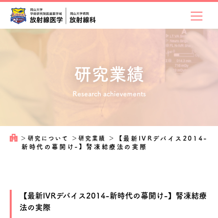
研究業績
Research achievements
＞
研究について
＞
研究業績
＞
【最新IVRデバイス2014-
新時代の幕開け-】腎凍結療法の実際
【最新IVRデバイス2014-新時代の幕開け-】腎凍結療
法の実際