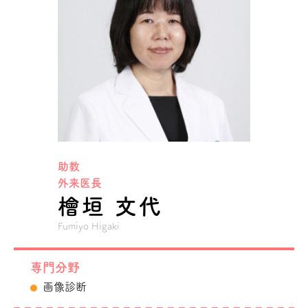
助教
外来医長
檜垣 文代
Fumiyo Higaki
専門分野
画像診断